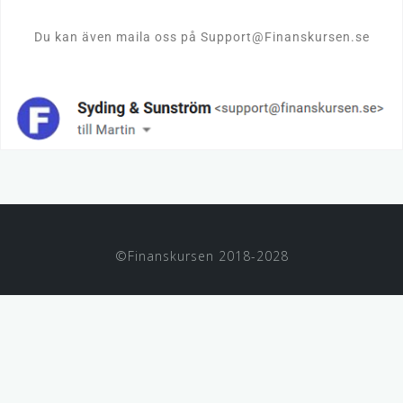
Du kan även maila oss på Support@Finanskursen.se
©Finanskursen 2018-2028