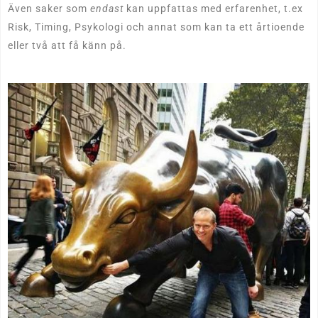
Även saker som
endast
kan uppfattas med erfarenhet, t.ex
Risk, Timing, Psykologi och annat som kan ta ett årtioende
eller två att få känn på.